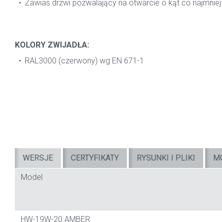
Zawias drzwi pozwalający na otwarcie o kąt co najmniej
KOLORY ZWIJADŁA:
RAL3000 (czerwony) wg EN 671-1
WERSJE
CERTYFIKATY
RYSUNKI I PLIKI
M
Model
HW-19W-20 AMBER