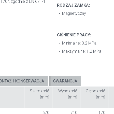
 170°, zgodnie z EN 671-1
RODZAJ ZAMKA:
Magnetyczny
CIŚNIENIE PRACY:
Minimalne: 0.2 MPa
Maksymalne: 1.2 MPa
ONTAŻ I KONSERWACJA
GWARANCJA
Szerokość
Wysokość
Głębokość
[mm]
[mm]
[mm]
670
710
170