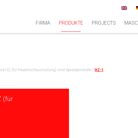
FIRMA
PRODUKTE
PROJECTS
MASC
 HZ (für Feuerlöschausrüstung) sind Spezialprodukte
/
HZ-1
 (für