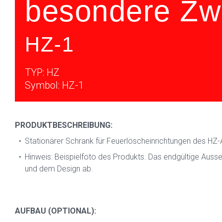
besondere Zw
HZ-1
TYP: HZ
Symbol: HZ-1
PRODUKTBESCHREIBUNG:
Stationärer Schrank für Feuerlöscheinrichtungen des HZ
Hinweis: Beispielfoto des Produkts. Das endgültige Auss
und dem Design ab.
AUFBAU (OPTIONAL):