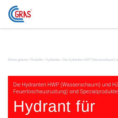
Strona główna
/
Produkte
/
Hydranten
/
Die Hydranten HWP (Wasserschaum) und
Die Hydranten HWP (Wasserschaum) und HZ
Feuerlöschausrüstung) sind Spezialprodukte
Hydrant für